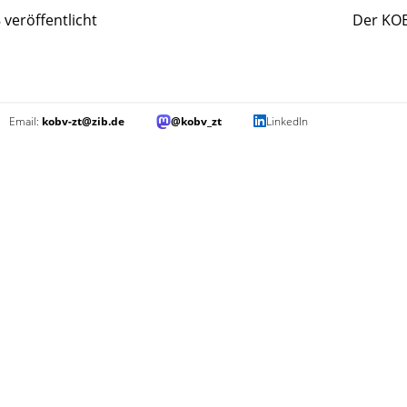
veröffentlicht
Der KOB
Email:
kobv-zt@zib.de
@kobv_zt
LinkedIn