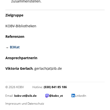
zusammenstellen.
Zielgruppe
KOBV-Bibliotheken
Referenzen
→
B3Kat
Ansprechpartnerin
Viktoria Gerlach
, gerlach(at)zib.de
© 2026 KOBV
Hotline:
(030) 841 85 186
Email:
kobv-zt@zib.de
@kobv_zt
LinkedIn
Impressum und Datenschutz