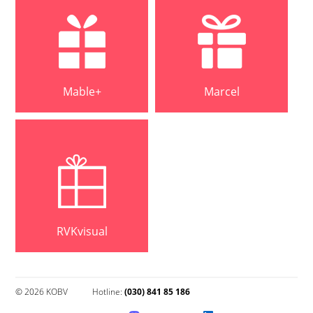
Mable+
Marcel
RVKvisual
© 2026 KOBV
Hotline:
(030) 841 85 186