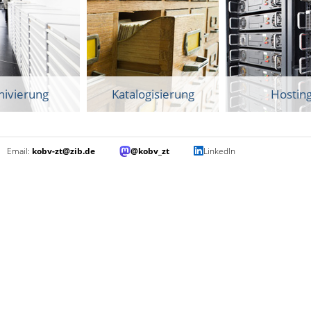
hivierung
Katalogisierung
Hostin
Email:
kobv-zt@zib.de
@kobv_zt
LinkedIn