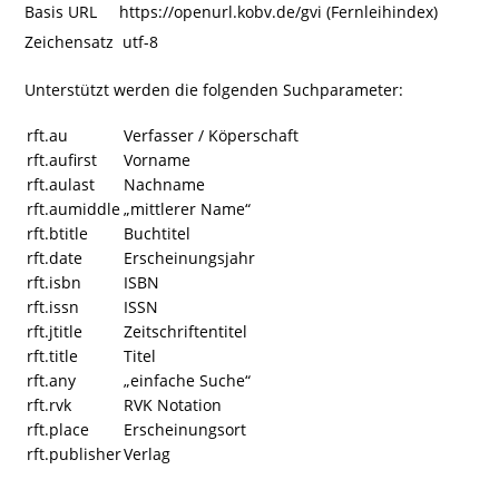
Basis URL https://openurl.kobv.de/gvi (Fernleihindex)
Zeichensatz utf-8
Unterstützt werden die folgenden Suchparameter:
rft.au
Verfasser / Köperschaft
rft.aufirst
Vorname
rft.aulast
Nachname
rft.aumiddle
„mittlerer Name“
rft.btitle
Buchtitel
rft.date
Erscheinungsjahr
rft.isbn
ISBN
rft.issn
ISSN
rft.jtitle
Zeitschriftentitel
rft.title
Titel
rft.any
„einfache Suche“
rft.rvk
RVK Notation
rft.place
Erscheinungsort
rft.publisher
Verlag