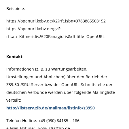
Beispiele:
https://openurl.kobv.de/k2?rft.isbn=9783865503152
https://openurl.kobv.de/gvi?
rft.au=Kitmeridis,%20Panagiotis&rft.title=OpenURL
Kontakt
Informationen (z. B. zu Wartungsarbeiten,
Umstellungen und Ähnlichem) über den Betrieb der
Z39.50-/SRU-Server bzw der OpenURL-Schnittstelle der
deutschen Verbünde werden über folgende Mailingliste
verteilt:
http:
//listserv.zib.de/mailman/listinfo/z3950
Telefon-Hotline: +49 (030) 84185 – 186
e-Mail-Hotline: kobv-zt(at)zib.de